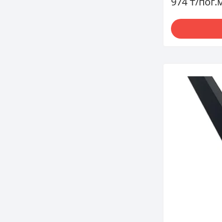
974 ₸/пог.