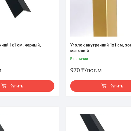
нний 1х1 см, черный,
Уголок внутренний 1х1 см, зо
матовый
В наличии
м
970 ₸/пог.м
Купить
Купить