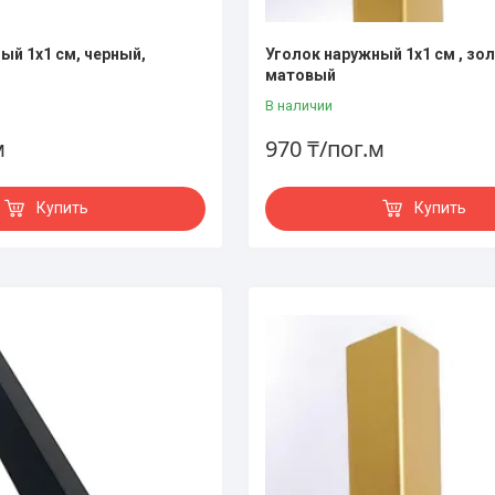
ый 1х1 см, черный,
Уголок наружный 1х1 см , зо
матовый
В наличии
м
970 ₸/пог.м
Купить
Купить