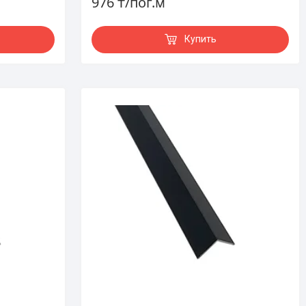
976 ₸/пог.м
Купить