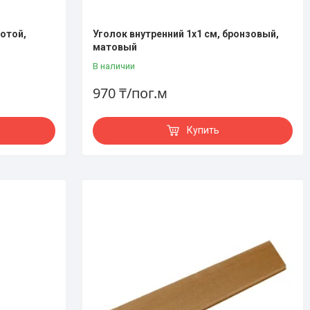
лотой,
Уголок внутренний 1х1 см, бронзовый,
матовый
В наличии
970 ₸/пог.м
Купить