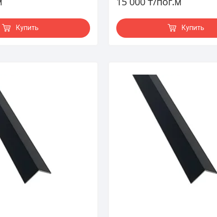
м
15 000 ₸/пог.м
Купить
Купить