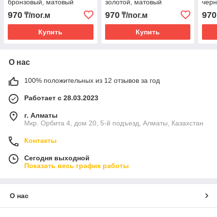
бронзовый, матовый
золотой, матовый
черн
970
970
970
₸/пог.м
₸/пог.м
Купить
Купить
О нас
100% положительных из 12 отзывов за год
Работает с 28.03.2023
г. Алматы
Мкр. Орбита 4, дом 20, 5-й подъезд, Алматы, Казахстан
Контакты
Сегодня выходной
Показать весь график работы
О нас