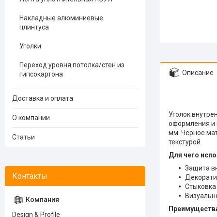
Накладные алюминиевые
плинтуса
Уголки
Переход уровня потолка/стен из
Описание
гипсокартона
Доставка и оплата
Уголок внутре
О компании
оформления и 
мм. Черное ма
Статьи
текстурой.
Для чего исп
Защита вн
Декорати
Стыковка 
Визуальн
Преимуществ
Design & Profile