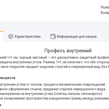
воз
Характеристики
Информация для заказа
Профиль внутренний
нний 1×1 см, черный, матовый — это декоративно‑защитный профи
защиты внутренних углов. Размер 1×1 см означает, что обе сторон
товое покрытие придает изделию строгий и современный вид, без б
ользуется
утренних углов от сколов, трещин и механических повреждений.
вное оформление стыков, придание отделке завершенного вида.
материалов на внутренних углах (плитка, панели, гипсокартон).
ое зонирование пространства и выделение границ между разными
а