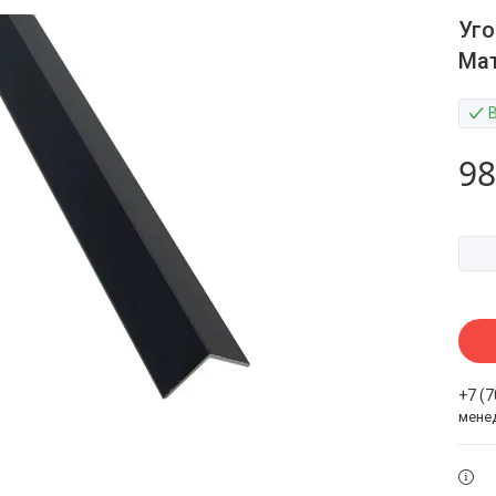
Уго
Ма
98
+7 (
мене