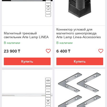
Коннектор угловой для
Магнитный трековый
магнитного шинопровода
светильник Arte Lamp LINEA
Arte Lamp Linea-Accessories
В наличии
В наличии
23 900
6 400
₸
₸
Купить
Купить
- Поворотные светильники: чаще всего это споты или
прожекторы. Применяются для направленного света и
акцентного освещения, позволяют направлять световой
поток в любые точки помещения.