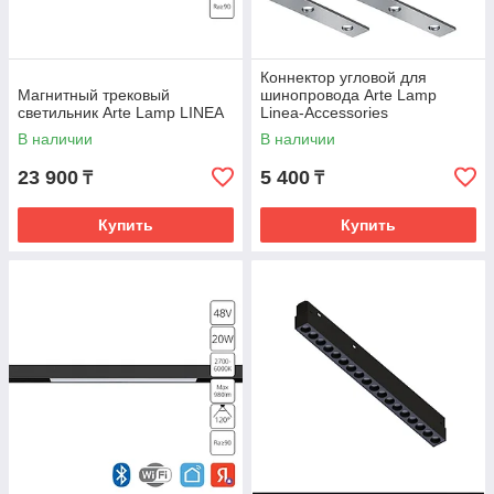
Коннектор угловой для
Магнитный трековый
шинопровода Arte Lamp
светильник Arte Lamp LINEA
Linea-Accessories
В наличии
В наличии
23 900
5 400
₸
₸
-
Подвесные светильники
: крепятся к шинопроводу на
специальных тросах-подвесах, различаются по длине,
Купить
Купить
мощности и внешнему дизайну. Чаще используется в
подсветке обеденных зон, кухонных островов и барных
стоек.