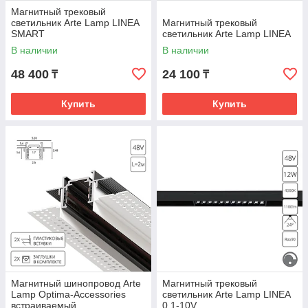
Магнитный трековый
светильник Arte Lamp LINEA
Магнитный трековый
SMART
светильник Arte Lamp LINEA
В наличии
В наличии
48 400
24 100
₸
₸
Купить
Купить
Так же на магнитном шинопроводе можно размещать
одновременно несколько видов светильников, создавая
таким образом различные сценарии освещения и
оригинальные световые композиции.
Магнитный шинопровод Arte
Магнитный трековый
Lamp Optima-Accessories
светильник Arte Lamp LINEA
встраиваемый
0.1-10V