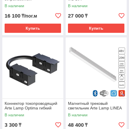
В наличии
В наличии
16 100
27 000
₸/пог.м
₸
Купить
Купить
Преимущества и плюсы магнитных треков которые
Коннектор токопроводящий
Магнитный трековый
Arte Lamp Optima гибкий
светильник Arte Lamp LINEA
предлагаем мы
В наличии
В наличии
Благодаря тому, что мы поставляем трехфазные
встраиваемые и накладные шинопроводы, можно особенно
3 300
48 400
₸
₸
выделить три основных преимущества этих треков: