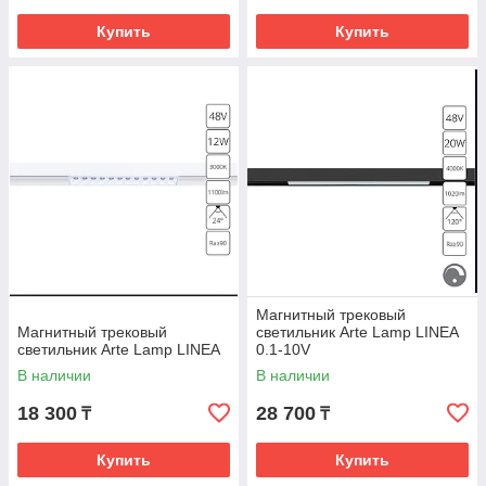
1. Функциональность. Можно распределить светильники на
Купить
Купить
одном шинопроводе по группам включения, возможность
интеграции системы "Умный дом"
2. Долговечность работы магнитных треков
3. Безопасность
Как использовать магнитные треки в интерьере.
Магнитный трековый
Магнитный трековый
светильник Arte Lamp LINEA
светильник Arte Lamp LINEA
0.1-10V
В наличии
В наличии
18 300
28 700
₸
₸
Купить
Купить