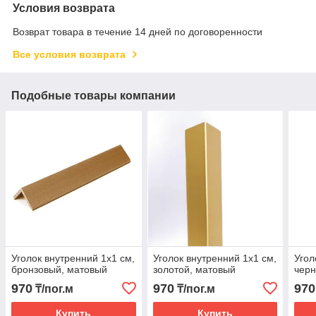
Условия возврата
Возврат товара в течение 14 дней по договоренности
Все условия возврата
Подобные товары компании
Уголок внутренний 1х1 см,
Уголок внутренний 1х1 см,
Угол
бронзовый, матовый
золотой, матовый
черн
970
970
970
₸/пог.м
₸/пог.м
Купить
Купить