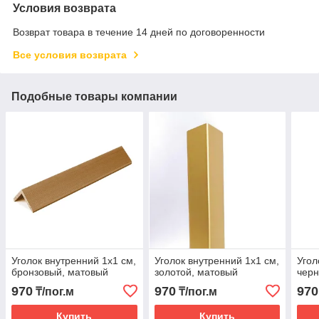
Условия возврата
Возврат товара в течение 14 дней по договоренности
Все условия возврата
Подобные товары компании
Уголок внутренний 1х1 см,
Уголок внутренний 1х1 см,
Угол
бронзовый, матовый
золотой, матовый
черн
970
970
970
₸/пог.м
₸/пог.м
Купить
Купить