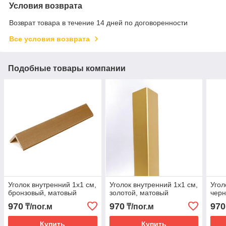
Условия возврата
Возврат товара в течение 14 дней по договоренности
Все условия возврата
Подобные товары компании
Уголок внутренний 1х1 см,
Уголок внутренний 1х1 см,
Угол
бронзовый, матовый
золотой, матовый
черн
970
970
970
₸/пог.м
₸/пог.м
Купить
Купить