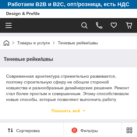
Работаем B2B и B2C, опт/розница, есть НДС
Design & Profile
Товары и услуги
Теневые рейки/швы
Теневые рейки/швы
Современная архитектура стремительно развивается,
поэтому строительную сферу не обошли стороной
новшества и разнообразные дизайнерские решения. Ремонт
стал более простым и совершенным. Этому способствовали
новые способы, которые позволяют выполнить работу
быстро, качественно и результативно. Одним из последних
Показать всё
новшеств является профиль теневой шов (теневая рейка) –
стильный вариант для дома.
Теневая рейка
это декоративный разделительный профиль
Сортировка
0
Фильтры
для стен и потолка.