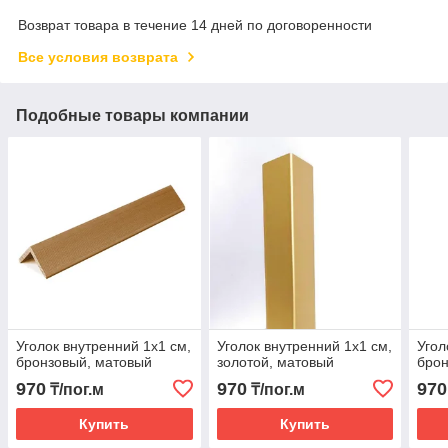
Возврат товара в течение 14 дней по договоренности
Все условия возврата
Подобные товары компании
Уголок внутренний 1х1 см,
Уголок внутренний 1х1 см,
Угол
бронзовый, матовый
золотой, матовый
брон
970
970
970
₸/пог.м
₸/пог.м
Купить
Купить