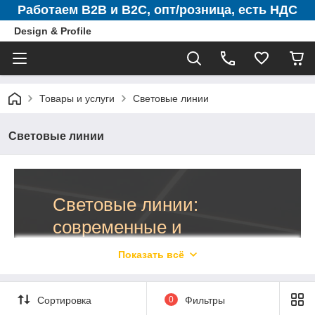
Работаем B2B и B2C, опт/розница, есть НДС
Design & Profile
Товары и услуги
Световые линии
Световые линии
Световые линии:
современные и
практичные решения
Показать всё
Компания «Design & Profile» предлагает
практичные в использовании и привлекательные в
Сортировка
0
Фильтры