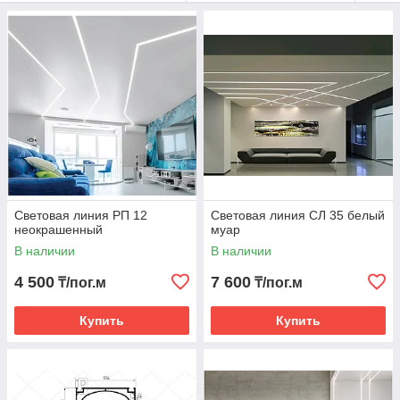
оформлении световые линии для потолков. В
нашем каталоге представлена продукция бренда
FerGipp, а также собственные разработки, в
которых мы учитываем современные тенденции и
требования заказчиков. Опытные консультанты
помогают с подбором и расчетом материалов под
персональные проекты, составляя коммерческие
предложения с доступной ценой на изделия. С
нашими световыми решениями каждый проект
становится неповторимым.
Световая линия РП 12
Световая линия СЛ 35 белый
неокрашенный
муар
В наличии
В наличии
В каталог
4 500
7 600
₸/пог.м
₸/пог.м
Купить
Купить