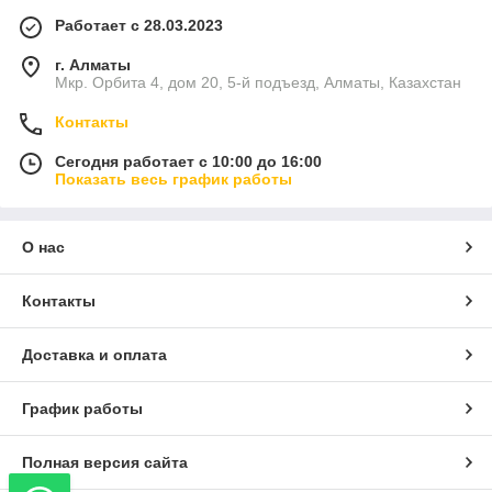
Работает с 28.03.2023
г. Алматы
Световое оформление нового поколения, которое
Мкр. Орбита 4, дом 20, 5-й подъезд, Алматы, Казахстан
дизайнеры активно используют в оформлении
помещений под современную стилистику.
Контакты
Сегодня работает с 10:00 до 16:00
Показать весь график работы
Существенная экономия на установке
О нас
стандартных элементов освещения. При этом
LED-ленты обеспечивают нужный объем света в
любом оттенке.
Контакты
Доставка и оплата
График работы
Отсутствие сложности в монтаже. Главное
требование — это правильная разводка под
готовый проект и соблюдение технологий монтажа
Полная версия сайта
конструкций.