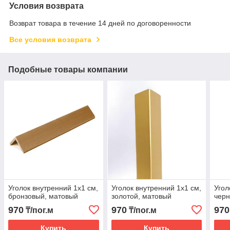
Условия возврата
Возврат товара в течение 14 дней по договоренности
Все условия возврата
Подобные товары компании
Уголок внутренний 1х1 см,
Уголок внутренний 1х1 см,
Угол
бронзовый, матовый
золотой, матовый
черн
970
970
970
₸/пог.м
₸/пог.м
Купить
Купить