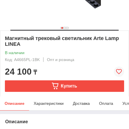
Магнитный трековый светильник Arte Lamp
LINEA
В наличии
Код: A4665PL-1BK
Опт и розница
24 100
₸
Купить
Описание
Характеристики
Доставка
Оплата
Усл
Описание