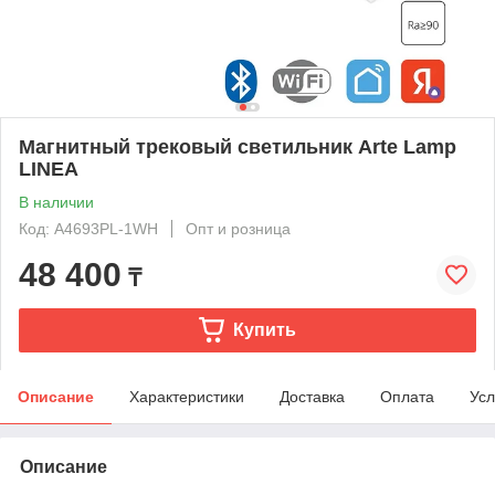
Магнитный трековый светильник Arte Lamp
LINEA
В наличии
Код: A4693PL-1WH
Опт и розница
48 400
₸
Купить
Описание
Характеристики
Доставка
Оплата
Усл
Описание