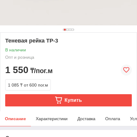
Теневая рейка ТР-3
В наличии
Опт и розница
1 550
₸/пог.м
1 085 ₸
от 600 пог.м
Купить
Описание
Характеристики
Доставка
Оплата
Усл