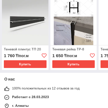
Теневой плинтус ТП 20
Теневая рейка ТР-8
Тене
1 760
1 650
1 7
₸/пог.м
₸/пог.м
Купить
Купить
О нас
100% положительных из 12 отзывов за год
Работает с 28.03.2023
г. Алматы