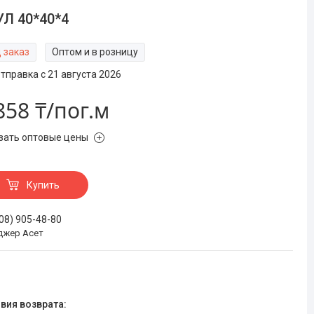
Л 40*40*4
 заказ
Оптом и в розницу
тправка с 21 августа 2026
858 ₸/пог.м
зать оптовые цены
Купить
708) 905-48-80
джер Асет