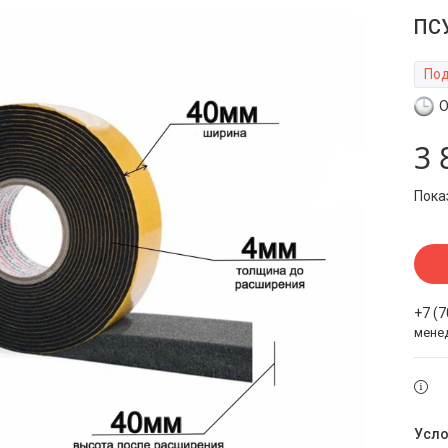
ПСУ
Под
О
3 
Пока
+7 (
мене