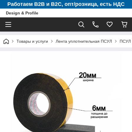
Работаем B2B и B2C, опт/розница, есть НДС
Design & Profile
Товары и услуги
Лента уплотнительная ПСУЛ
ПСУЛ 