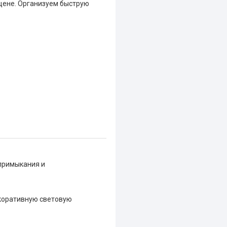
 цене. Организуем быструю
примыкания и
екоративную световую