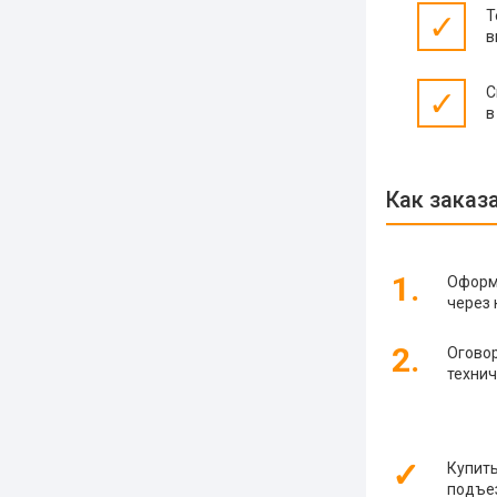
Т
✓
в
С
✓
в
Как заказ
1.
Оформ
через 
2.
Оговор
технич
✓
Купит
подъез