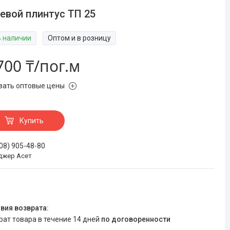
евой плинтус ТП 25
В наличии
Оптом и в розницу
700 ₸/пог.м
зать оптовые цены
Купить
708) 905-48-80
джер Асет
врат товара в течение 14 дней
по договоренности