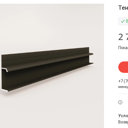
Тен
2 
Пока
+7 (
мене
воз