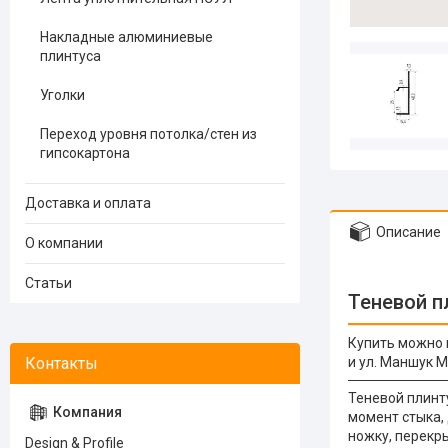
Накладные алюминиевые
плинтуса
Уголки
Переход уровня потолка/стен из
гипсокартона
Доставка и оплата
Описание
О компании
Статьи
Теневой п
Купить можно
и ул. Маншук 
Теневой плинт
момент стыка,
ножку, перекр
Design & Profile