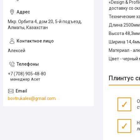
«Design & Prof
доставку со ск
Технические х
Мкр. Орбита 4, дом 20, 5-й подъезд,
Длина 2500мм
Алматы, Казахстан
Высота 48,3мм
Ширина 14,4м
Материал - ал
Алексей
Цвет - черный
+7 (708) 905-48-80
Плинтус с
менеджер Асет
bovtrukalex@gmail.com
О
✓
с
Н
✓
л