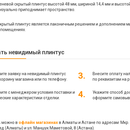
еневой скрытый плинтус высотой 48 мм, шириной 14,4 мм и высотой
изуально приподнимает пространство.
крытый плинтус является лаконичным решением и дополнением м
 помещениях.
ать невидимый плинтус
3.
ите заявку на невидимый плинтус
Внесите оплату на
корзину магазина или по телефону.
по реквизитам на 
4.
ите с менеджером условия поставки и
Укажите способ до
еские характеристики отделки.
оформите самовыво
офлайн магазинах
ь можно в
в Алматы и Астане по адресам: Мкр. 
д (Алматы) и ул. Маншук Маметовой, 8 (Астана).