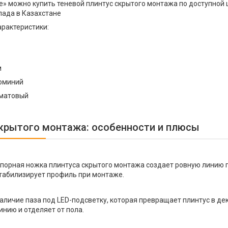
ile» можно купить теневой плинтус скрытого монтажа по доступной
лада в Казахстане
арактеристики:
м
юминий
 матовый
крытого монтажа: особенности и плюсы
порная ножка плинтуса скрытого монтажа создает ровную линию 
табилизирует профиль при монтаже.
аличие паза под LED-подсветку, которая превращает плинтус в д
инию и отделяет от пола.