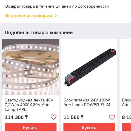
Возврат товара в течение 14 дней по договоренности
Все условия возврата
Подобные товары компании
Светодиодная лента 48V
Блок питания 24V 100W
Блок
7,2W/m 4000К 30м Arte
Arte Lamp POWER-SLIM
Art
Lamp TAPE
114 300
11 500
8 1
₸
₸
Купить
Купить