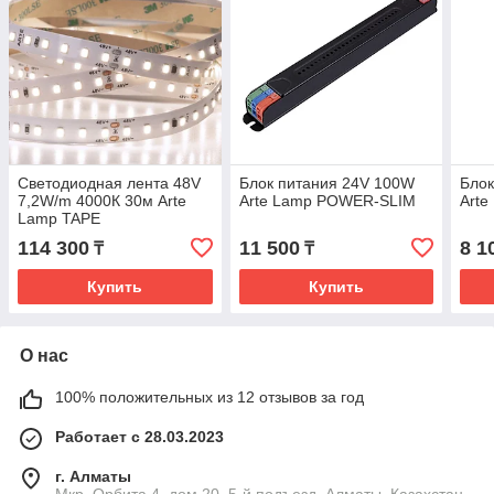
Светодиодная лента 48V
Блок питания 24V 100W
Блок
7,2W/m 4000К 30м Arte
Arte Lamp POWER-SLIM
Art
Lamp TAPE
114 300
11 500
8 1
₸
₸
Купить
Купить
О нас
100% положительных из 12 отзывов за год
Работает с 28.03.2023
г. Алматы