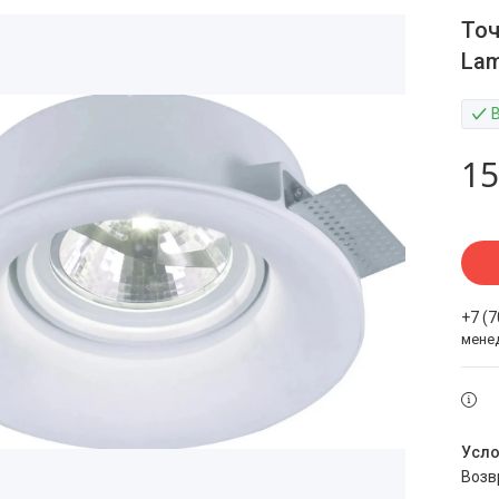
Точ
Lam
15
+7 (
мене
воз