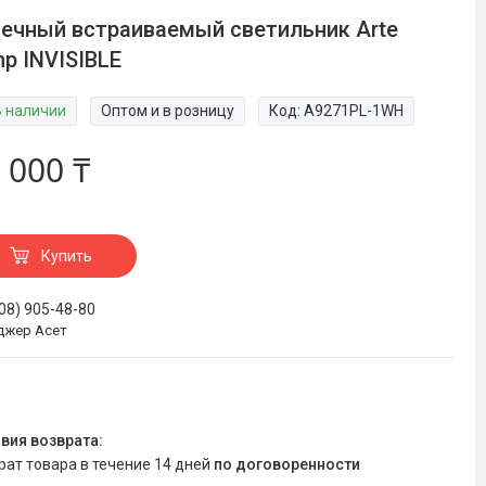
ечный встраиваемый светильник Arte
p INVISIBLE
В наличии
Оптом и в розницу
Код:
A9271PL-1WH
 000 ₸
Купить
708) 905-48-80
джер Асет
врат товара в течение 14 дней
по договоренности