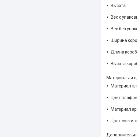
Высота
Вес с упаков
Вес без упак
Ширина кор
Длина короб
Высота коро
Материалы и ц
Материал п
Цвет плафо
Материал а
Цвет светил
Дополнительн