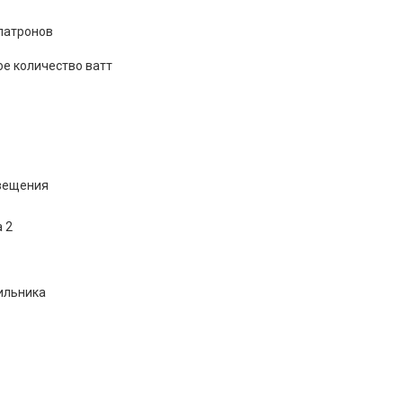
патронов
е количество ватт
вещения
 2
ильника