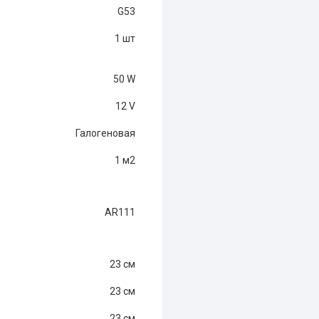
G53
1 шт
50 W
12 V
Галогеновая
1 м
2
AR111
23 см
23 см
23 см