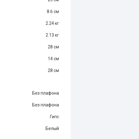
8.6 см
2.24 кг
2.13 кг
28 см
14 см
28 см
Без плафона
Без плафона
Гипс
Белый