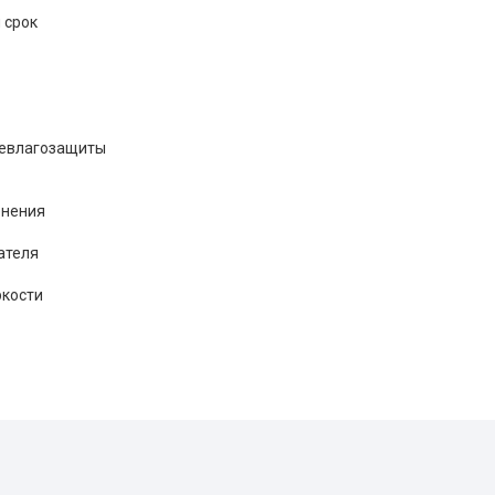
 срок
левлагозащиты
енения
ателя
ркости