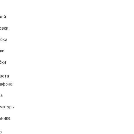
кой
овки
обки
ки
бки
вета
лафона
на
рматуры
ьника
о