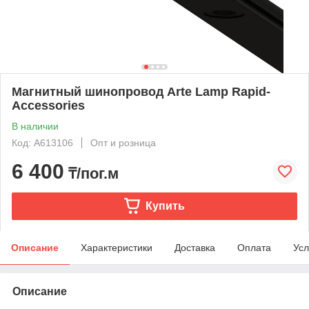
Магнитный шинопровод Arte Lamp Rapid-
Accessories
В наличии
Код: A613106
Опт и розница
6 400
₸/пог.м
Купить
Описание
Характеристики
Доставка
Оплата
Усл
Описание