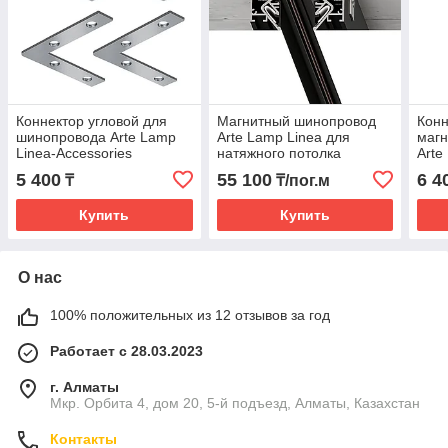
Коннектор угловой для
Магнитный шинопровод
Конн
шинопровода Arte Lamp
Arte Lamp Linea для
магн
Linea-Accessories
натяжного потолка
Arte
Acce
5 400
55 100
6 4
₸
₸/пог.м
Купить
Купить
О нас
100% положительных из 12 отзывов за год
Работает с 28.03.2023
г. Алматы
Мкр. Орбита 4, дом 20, 5-й подъезд, Алматы, Казахстан
Контакты