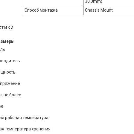
30.0mm)
Способ монтажа
Chassis Mount
стики
азмеры
ель
зводитель
ощность
апряжение
, не более
ее
я рабочая температура
я температура хранения