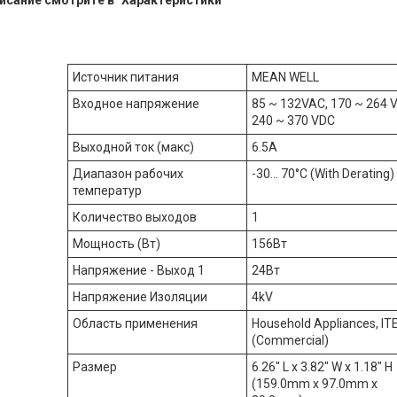
исание смотрите в "Характеристики"
Источник питания
MEAN WELL
Входное напряжение
85 ~ 132VAC, 170 ~ 264 
240 ~ 370 VDC
Выходной ток (макс)
6.5А
Диапазон рабочих
-30... 70°C (With Derating)
температур
Количество выходов
1
Мощность (Вт)
156Вт
Напряжение - Выход 1
24Вт
Напряжение Изоляции
4kV
Область применения
Household Appliances, IT
(Commercial)
Размер
6.26" L x 3.82" W x 1.18" H
(159.0mm x 97.0mm x