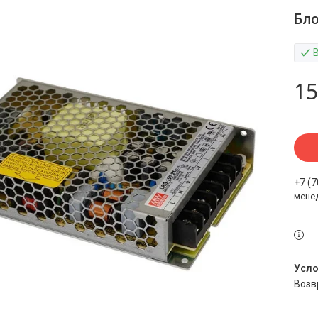
Бло
15
+7 (
мене
воз