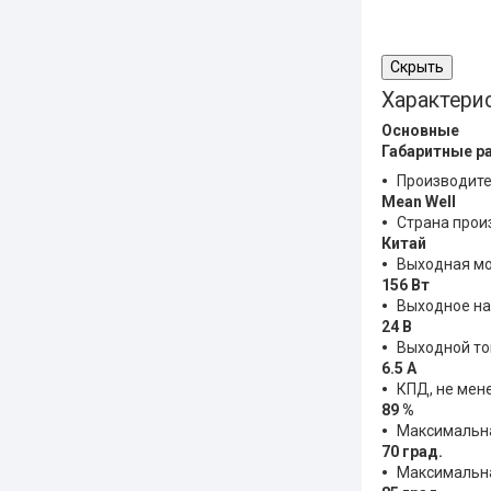
Скрыть
Характери
Основные
Габаритные р
Производит
Mean Well
Страна прои
Китай
Выходная м
156 Вт
Выходное н
24 В
Выходной ток
6.5 А
КПД, не мен
89 %
Максимальна
70 град.
Максимальна