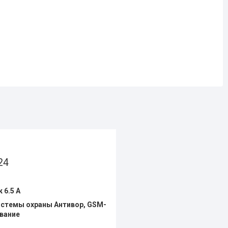
24
 6.5 А
истемы охраны Антивор, GSM-
вание