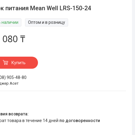
к питания Mean Well LRS-150-24
В наличии
Оптом и в розницу
 080 ₸
Купить
708) 905-48-80
джер Асет
врат товара в течение 14 дней
по договоренности