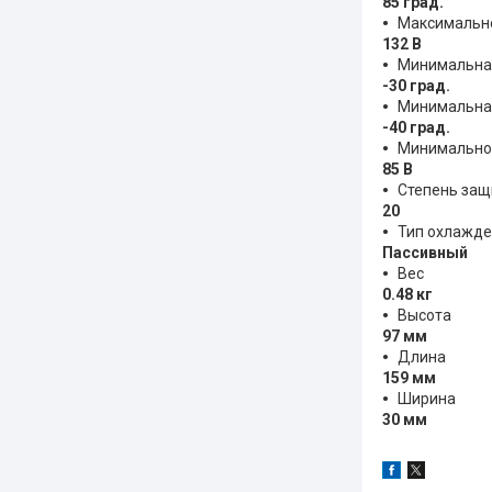
85 град.
Максимальн
132 В
Минимальная
-30 град.
Минимальная
-40 град.
Минимально
85 В
Степень защ
20
Тип охлажд
Пассивный
Вес
0.48 кг
Высота
97 мм
Длина
159 мм
Ширина
30 мм