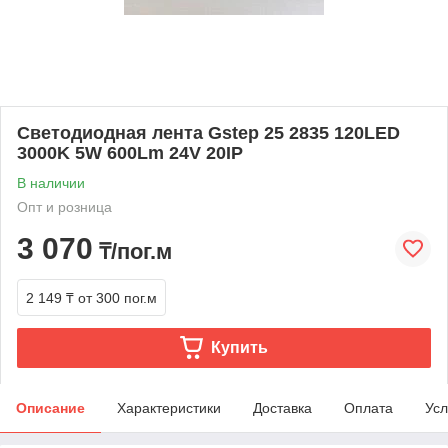
Светодиодная лента Gstep 25 2835 120LED
3000K 5W 600Lm 24V 20IP
В наличии
Опт и розница
3 070
₸/пог.м
2 149 ₸
от 300 пог.м
Купить
Описание
Характеристики
Доставка
Оплата
Усл