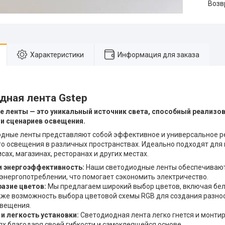
воз
Характеристики
Информация для заказа
дная лента Gstep
 ленты — это уникальный источник света, способный реализо
ии сценариев освещения.
дные ленты представляют собой эффективное и универсальное ре
о освещения в различных пространствах. Идеально подходят для
сах, магазинах, ресторанах и других местах.
и энергоэффективность:
Наши светодиодные ленты обеспечивают
энергопотреблении, что помогает сэкономить электричество.
азие цветов:
Мы предлагаем широкий выбор цветов, включая бел
акже возможность выбора цветовой схемы RGB для создания разн
свещения.
 и легкость установки:
Светодиодная лента легко гнется и монти
ях благодаря своей гибкости и самоклеящейся основе.