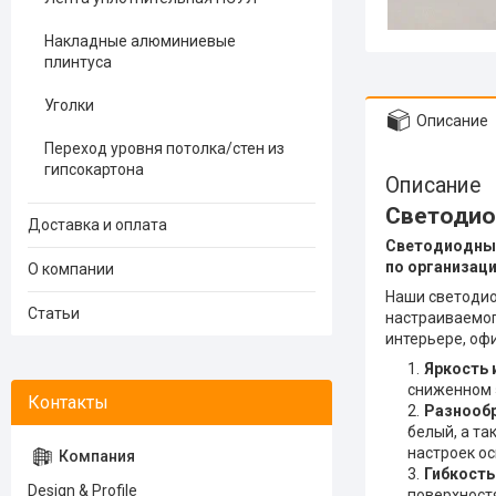
Накладные алюминиевые
плинтуса
Уголки
Описание
Переход уровня потолка/стен из
гипсокартона
Описание
Светодио
Доставка и оплата
Светодиодные
по организац
О компании
Наши светодио
Статьи
настраиваемог
интерьере, офи
Яркость 
сниженном 
Разнообр
белый, а т
настроек о
Гибкость
Design & Profile
поверхност