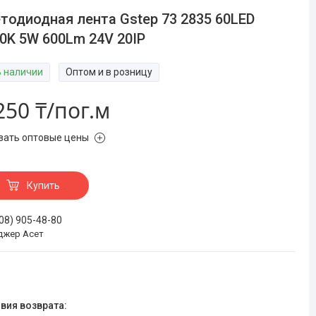
тодиодная лента Gstep 73 2835 60LED
0K 5W 600Lm 24V 20IP
В наличии
Оптом и в розницу
250 ₸/пог.м
зать оптовые цены
Купить
708) 905-48-80
джер Асет