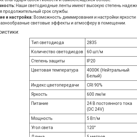
чность:
Наши светодиодные ленты имеют высокую степень надежн
я продолжительный срок службы.
ие и настройка:
Возможность диммирования и настройки яркости 
разнообразные световые эффекты и атмосферу в помещении.
ристики:
Тип светодиода
2835
Количество светодиодов
60 шт/м
Степень защиты
IP20
Цветовая температура
4000К (Нейтральный
Белый)
Индекс цветопередачи
CRI 90%
Яркость
600 лм/м
Питание
24 В постоянного тока
(DC 24V)
Мощность
5 Вт/м
Угол света
120°
Длина
5 метров