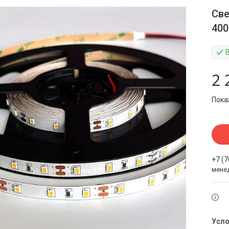
Све
400
2 
Пока
+7 (
мене