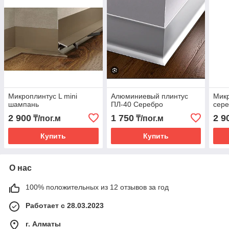
Микроплинтус L mini
Алюминиевый плинтус
Микр
шампань
ПЛ-40 Серебро
сер
2 900
1 750
2 9
₸/пог.м
₸/пог.м
Купить
Купить
О нас
100% положительных из 12 отзывов за год
Работает с 28.03.2023
г. Алматы