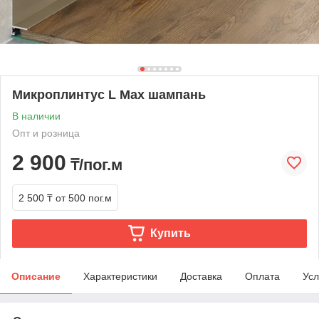
Микроплинтус L Max шампань
В наличии
Опт и розница
2 900
₸/пог.м
2 500 ₸
от 500 пог.м
Купить
Описание
Характеристики
Доставка
Оплата
Усл