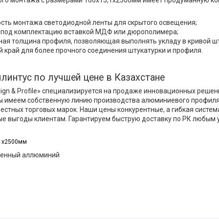
ого монтажа с размерами 100х13,1х2500мм имеет продуманную ко
сть монтажа светодиодной ленты для скрытого освещения;
 под комплектацию вставкой МДФ или дюрополимера;
ная толщина профиля, позволяющая выполнять укладу в кривой ш
 край для более прочного соединения штукатурки и профиля.
линтус по лучшей цене в Казахстане
ign & Profile» специализируется на продаже инновационных решен
 имеем собственную линию производства алюминиевого профиля,
естных торговых марок. Наши цены конкурентные, а гибкая систем
е выгоды клиентам. Гарантируем быструю доставку по РК любым 
,1х2500мм
шенный аллюминий