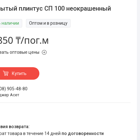
ытый плинтус СП 100 неокрашенный
В наличии
Оптом и в розницу
850 ₸/пог.м
зать оптовые цены
Купить
708) 905-48-80
джер Асет
врат товара в течение 14 дней
по договоренности