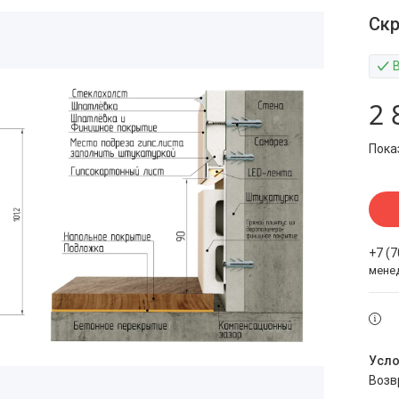
Скр
2 
Пока
+7 (
мене
воз