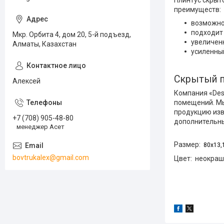
Плинтус скрыт
преимуществ:
возможно
подходит
Мкр. Орбита 4, дом 20, 5-й подъезд,
увеличен
Алматы, Казахстан
усиленный
Скрытый п
Алексей
Компания «Des
помещений. Мы
продукцию изв
+7 (708) 905-48-80
дополнительны
менеджер Асет
Размер:
80х13
bovtrukalex@gmail.com
Цвет: неокра