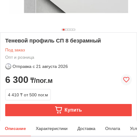
Теневой профиль СП 8 безрамный
Под заказ
Опт и розница
Отправка с
21 августа 2026
6 300
₸/пог.м
4 410 ₸
от 500 пог.м
Купить
Описание
Характеристики
Доставка
Оплата
Усл