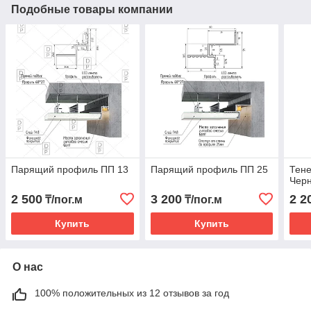
Подобные товары компании
Парящий профиль ПП 13
Парящий профиль ПП 25
Тене
Чер
2 500
3 200
2 2
₸/пог.м
₸/пог.м
Купить
Купить
О нас
100% положительных из 12 отзывов за год