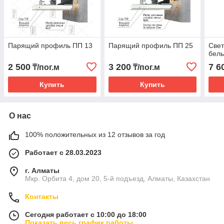
Парящий профиль ПП 13
Парящий профиль ПП 25
Свет
бел
2 500
3 200
7 6
₸/пог.м
₸/пог.м
Купить
Купить
О нас
100% положительных из 12 отзывов за год
Работает с 28.03.2023
г. Алматы
Мкр. Орбита 4, дом 20, 5-й подъезд, Алматы, Казахстан
Контакты
Сегодня работает с 10:00 до 18:00
Показать весь график работы