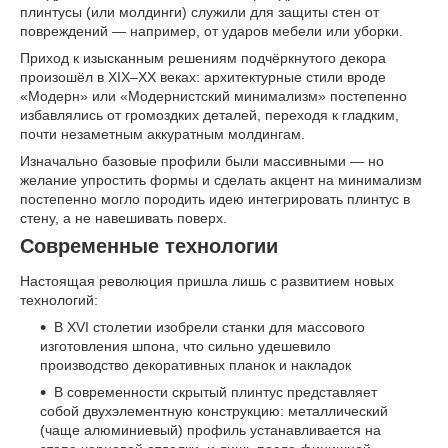
плинтусы (или молдинги) служили для защиты стен от
повреждений — например, от ударов мебели или уборки.
Приход к изысканным решениям подчёркнутого декора
произошёл в XIX–XX веках: архитектурные стили вроде
«Модерн» или «Модернистский минимализм» постепенно
избавлялись от громоздких деталей, переходя к гладким,
почти незаметным аккуратным молдингам.
Изначально базовые профили были массивными — но
желание упростить формы и сделать акцент на минимализм
постепенно могло породить идею интегрировать плинтус в
стену, а не навешивать поверх.
Современные технологии
Настоящая революция пришла лишь с развитием новых
технологий:
В XVI столетии изобрели станки для массового
изготовления шпона, что сильно удешевило
производство декоративных планок и накладок
В современности скрытый плинтус представляет
собой двухэлементную конструкцию: металлический
(чаще алюминиевый) профиль устанавливается на